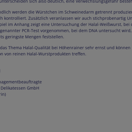
nterscheiden sich also deutlich, eine Verwechslungsgefahr besteh
ndlich werden die Würstchen im Schweinedarm getrennt produziert 
h kontrolliert. Zusätzlich veranlassen wir auch stichprobenartig 
spiel im Anhang zeigt eine Untersuchung der Halal-Weißwurst, bei
genannter PCR-Test vorgenommen, bei dem DNA untersucht wird, 
ts geringste Mengen feststellen.
as Thema Halal-Qualität bei Höhenrainer sehr ernst und können 
on von reinen Halal-Wurstprodukten treffen.
d
nagementbeauftragte
 Delikatessen GmbH
in)