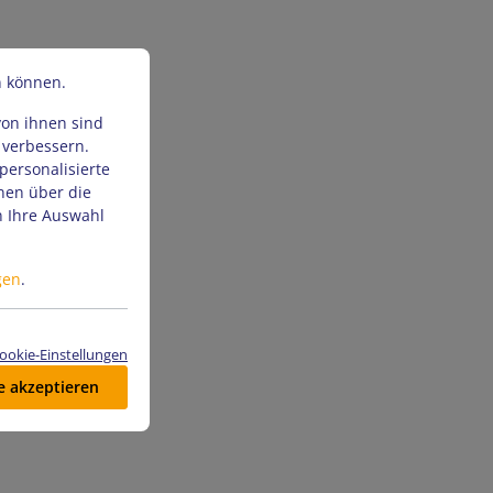
n können.
von ihnen sind
 verbessern.
personalisierte
nen über die
n Ihre Auswahl
gen
.
ookie-Einstellungen
le akzeptieren