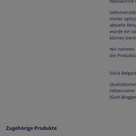
Weißwürste u
Selbstverstä
immer optisc
aktuelle Bei
wurde ein so
können berei
Wir nehmen d
die Produkti
Silvia Belgai
Qualitätsma
Höhenrainer
(Gast-Blogger
Produktgalerie überspringen
Zugehörige Produkte