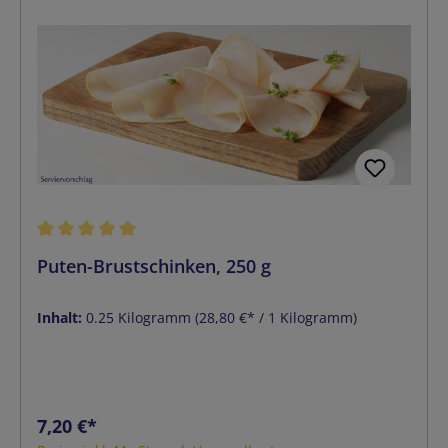
Durchschnittliche Bewertung von 5 von 5 Sternen
Puten-Brustschinken, 250 g
Inhalt:
0.25 Kilogramm
(28,80 €* / 1 Kilogramm)
Regulärer Preis:
7,20 €*