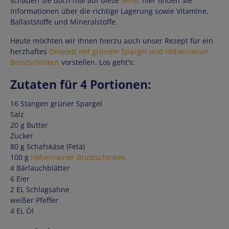
schauen Sie doch mal auf diese
Seite
: hier finden Sie
Informationen über die richtige Lagerung sowie Vitamine,
Ballaststoffe und Mineralstoffe.
Heute möchten wir Ihnen hierzu auch unser Rezept für ein
herzhaftes
Omelett mit grünem Spargel und Höhenrainer
Brustschinken
vorstellen. Los geht's:
Zutaten für 4 Portionen:
16 Stangen grüner Spargel
Salz
20 g Butter
Zucker
80 g Schafskäse (Feta)
100 g
Höhenrainer-Brustschinken
4 Bärlauchblätter
6 Eier
2 EL Schlagsahne
weißer Pfeffer
4 EL Öl