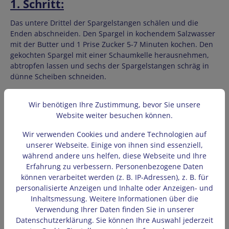
1. Schritt
:
Das untere Drittel der Spargelstangen schälen und die
Enden abschneiden. Den Spargel in kochendem Salzwasser
mit der Butter und 1 Prise Zucker 5-7 Minuten kochen. Den
gekochten Spargel mit einer Schaumkelle herausnehmen,
abtropfen lassen und sechs der Spargelstangen schräg in
dünne Scheiben schneiden.
2. Schritt
:
Wir benötigen Ihre Zustimmung, bevor Sie unsere
Website weiter besuchen können.
Den Schafskäse zerbröseln, den
Höhenrainer-Brustschinken
und die Bärlauchblätter längs in feine Streifen schneiden.
Wir verwenden Cookies und andere Technologien auf
unserer Webseite. Einige von ihnen sind essenziell,
3.Schritt
:
während andere uns helfen, diese Webseite und Ihre
Erfahrung zu verbessern. Personenbezogene Daten
Die Eier mit der Sahne, Salz und Pfeffer verquirlen. Öl in
können verarbeitet werden (z. B. IP-Adressen), z. B. für
einer beschichteten Pfanne erhitzen, die Hälfte der
personalisierte Anzeigen und Inhalte oder Anzeigen- und
Spargelscheiben darin anbraten, die Hälfte der
Inhaltsmessung. Weitere Informationen über die
Eiermischung hineingeben und bei mittlerer Hitze 3
Verwendung Ihrer Daten finden Sie in unserer
Minuten stocken lassen.
Datenschutzerklärung. Sie können Ihre Auswahl jederzeit