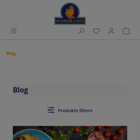
Zum Hauptinhalt springen
Du hast 0 Produkt
Ware
Blog
Blog
Produkte filtern