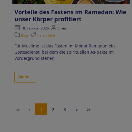
Vorteile des Fastens im Ramadan: Wie
unser Körper profitiert
18. Februar 2026
Silvia
Blog
Halal/Helal
Für Muslime ist das Fasten im Monat Ramadan ein
Gottesdienst, bei dem die spirituellen As-pekte im
Vordergrund stehen.
Mehr...
Seite
Seite
Seite
1
2
3