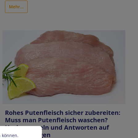
Mehr...
Rohes Putenfleisch sicher zubereiten:
Muss man Putenfleisch waschen?
Hygieneregeln und Antworten auf
häufige Fragen
n können.