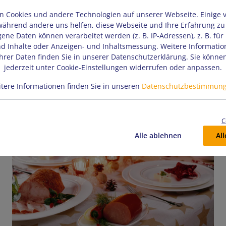
 Cookies und andere Technologien auf unserer Webseite. Einige 
Erfahren Sie, wie Sie frisches Fleisch und Wurstwaren
 während andere uns helfen, diese Webseite und Ihre Erfahrung zu
erkennen und welche Anzeichen auf schlechtes Fleisch
ne Daten können verarbeitet werden (z. B. IP-Adressen), z. B. für 
hindeuten, um gesundheitliche Risiken zu vermeiden.
d Inhalte oder Anzeigen- und Inhaltsmessung. Weitere Informatio
rer Daten finden Sie in unserer Datenschutzerklärung. Sie könne
jederzeit unter Cookie-Einstellungen widerrufen oder anpassen.
Mehr...
tere Informationen finden Sie in unseren
Datenschutzbestimmun
C
Alle ablehnen
Al