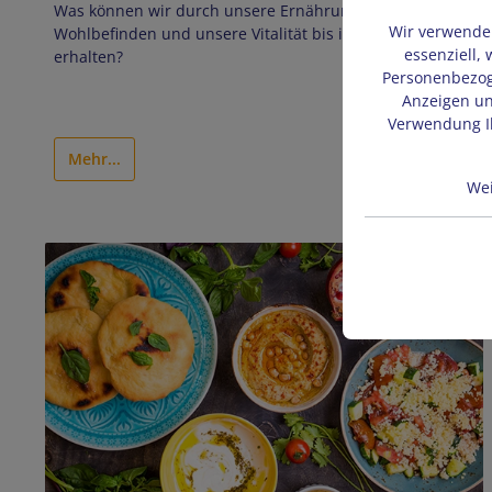
Was können wir durch unsere Ernährung tun, um unser
Wir verwenden
Wohlbefinden und unsere Vitalität bis ins hohe Alter zu
essenziell,
erhalten?
Personenbezoge
Anzeigen un
Verwendung Ih
Mehr...
Wei