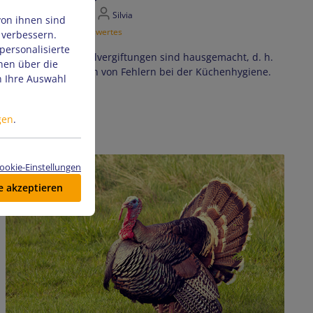
18. Februar 2026
Silvia
von ihnen sind
Blog
Wissenswertes
 verbessern.
personalisierte
Viele Lebensmittelvergiftungen sind hausgemacht, d. h.
nen über die
sie sind die Folgen von Fehlern bei der Küchenhygiene.
n Ihre Auswahl
Mehr...
gen
.
ookie-Einstellungen
le akzeptieren