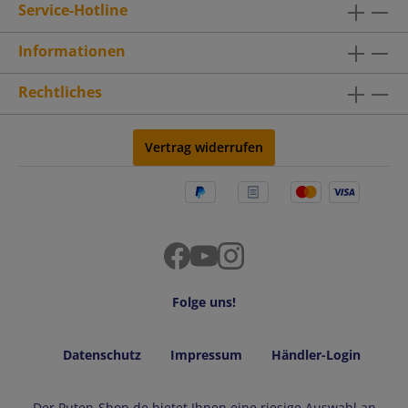
Service-Hotline
Schnitzel, weil sie sehr fettarm und dabei
eiweißreich sind. Packungsinhalt: ca. 5
StückPackungsinhalt: ca. 1.000 g, +/- 5 %
Informationen
SchwankungLagertemperatur: Ungeöffnet bei
+2°C bis +4°C verbrauchen
Rechtliches
bis:Mindesthaltbarkeit: 4 Tage
Vertrag widerrufen
Folge uns!
Datenschutz
Impressum
Händler-Login
Der Puten-Shop.de bietet Ihnen eine riesige Auswahl an