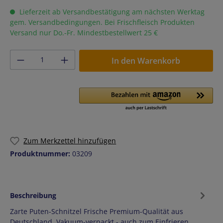
Lieferzeit ab Versandbestätigung am nächsten Werktag
gem. Versandbedingungen. Bei Frischfleisch Produkten
Versand nur Do.-Fr. Mindestbestellwert 25 €
Produkt Anzahl: Gib den gewünschten Wer
In den Warenkorb
Zum Merkzettel hinzufügen
Produktnummer:
03209
Beschreibung
Zarte Puten-Schnitzel Frische Premium-Qualität aus
Deutschland. Vakuum-verpackt - auch zum Einfrieren