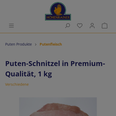
Zum Hauptinhalt springen
Du hast 0 Produkt
Ware
Puten Produkte
Putenfleisch
Puten-Schnitzel in Premium-
Qualität, 1 kg
Verschiedene
Bildergalerie überspringen