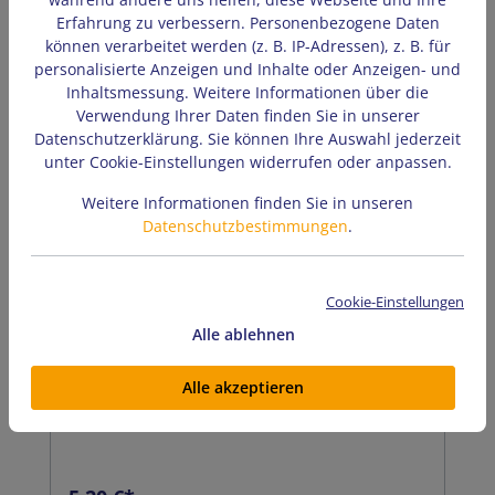
Erfahrung zu verbessern. Personenbezogene Daten
können verarbeitet werden (z. B. IP-Adressen), z. B. für
personalisierte Anzeigen und Inhalte oder Anzeigen- und
Inhaltsmessung. Weitere Informationen über die
Verwendung Ihrer Daten finden Sie in unserer
Datenschutzerklärung. Sie können Ihre Auswahl jederzeit
unter Cookie-Einstellungen widerrufen oder anpassen.
AVO Lafiness Knoblauch Free
Weitere Informationen finden Sie in unseren
Ölmarinade
Datenschutzbestimmungen
.
Cookie-Einstellungen
Pikante Ölmarinade mit kräftiger
Knoblauch-/Pfeffernote, abgerundet mit etwas
Alle ablehnen
Zitrone. Rote viskose Würzung. Zugabemenge:
Beutelinhalt reicht für 2 kg Fleisch.
Inhalt:
0.25 Kilogramm
(20,80 €* / 1 Kilogramm)
Packungsinhalt: 250 gLagertemperatur: Bei
Alle akzeptieren
max. +20°C (geschlossen)
mindestensMindesthaltbarkeit: 21
TageVersandinfo: Artikel ist nicht kühlpflichtig,
deshalb erfolgt der Versand, wenn nicht mit
anderen kühlpflichtigen Artikeln bestellt wird,