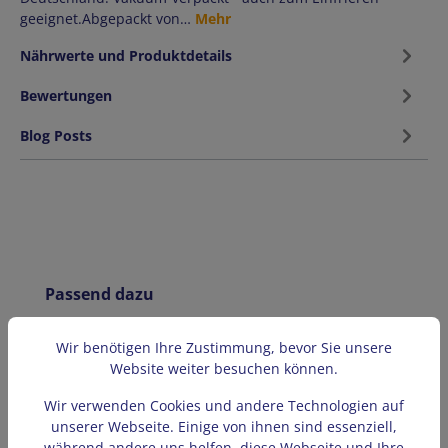
geeignet.Abgepackt von…
Mehr
Nährwerte und Produktdetails
Bewertungen
Blog Posts
Produktgalerie überspringen
Passend dazu
Wir benötigen Ihre Zustimmung, bevor Sie unsere
Website weiter besuchen können.
Wir verwenden Cookies und andere Technologien auf
unserer Webseite. Einige von ihnen sind essenziell,
während andere uns helfen, diese Webseite und Ihre